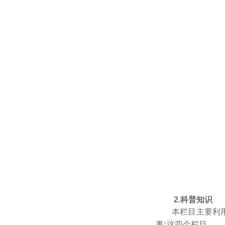
2.科普知识
本栏目主要利
事
这四个栏目。
"