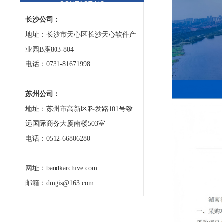
CONTACT US
长沙公司：
地址：长沙市天心区长沙天心软件产
业园B座803-804
电话：0731-81671998
苏州公司：
地址：苏州市高新区科发路101号致
远国际商务大厦南楼503室
电话：0512-66806280
网址：bandkarchive.com
邮箱：dmgis@163.com