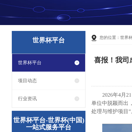
您的位置：
世界
世界杯平台
喜报！我司
世界杯平台
项目动态
2026年
行业资讯
单位中脱颖而出，
处理与维护项目”
世界杯平台-世界杯(中国)
一站式服务平台