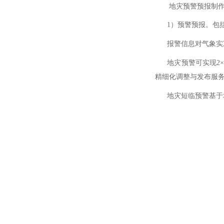
地灾预警预报制作系
1）预警预报。包括
报警信息对气象实况
地灾预警可实现2×2k
精细化调整与发布服
地灾短临预警基于地